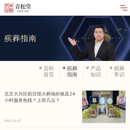
殡葬指南
百科
殡葬
产品
殡葬
首页
指南
知识
常识
北京大兴区殡仪馆火葬场价格及24
小时服务热线？上班几点？
2022-12-27