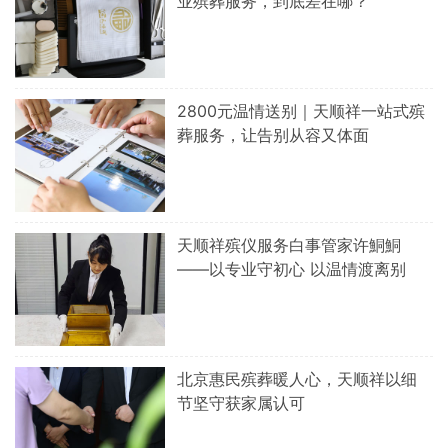
业殡葬服务，到底差在哪？
2800元温情送别｜天顺祥一站式殡
葬服务，让告别从容又体面
天顺祥殡仪服务白事管家许鮦鮦
——以专业守初心 以温情渡离别
北京惠民殡葬暖人心，天顺祥以细
节坚守获家属认可