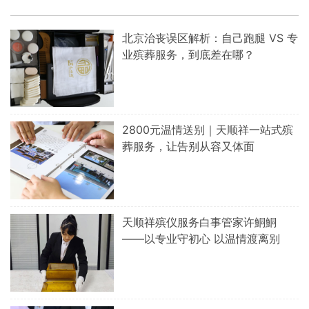
北京治丧误区解析：自己跑腿 VS 专
业殡葬服务，到底差在哪？
2800元温情送别｜天顺祥一站式殡
葬服务，让告别从容又体面
天顺祥殡仪服务白事管家许鮦鮦
——以专业守初心 以温情渡离别