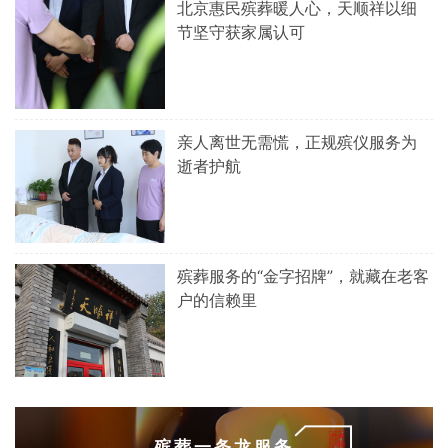
北京惠民殡葬暖人心，天顺祥以细
节坚守获家属认可
亲人离世无需慌，正规殡仪服务为
逝者护航
殡葬服务的“金字招牌”，就藏在老客
户的信赖里
殡葬一条龙服务