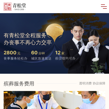
有青松堂全程服务
办丧事不再心力交卒
2800
60
12
元
分钟
家
丧事服务轻松办
城区急速抵达
殡仪馆均可办
殡葬服务费用
透明消费 协议保障