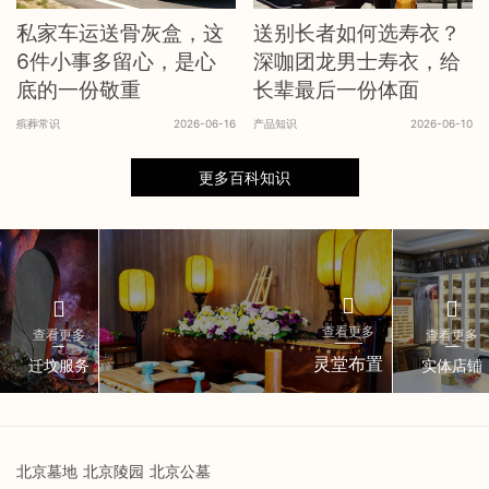
私家车运送骨灰盒，这
送别长者如何选寿衣？
6件小事多留心，是心
深咖团龙男士寿衣，给
底的一份敬重
长辈最后一份体面
殡葬常识
2026-06-16
产品知识
2026-06-10
更多百科知识
查看更多
查看更多
查看更多
灵堂布置
迁坟服务
实体店铺
北京墓地
北京陵园
北京公墓