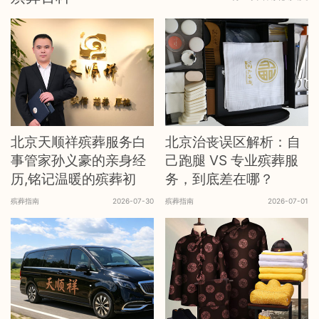
北京天顺祥殡葬服务白
北京治丧误区解析：自
事管家孙义豪的亲身经
己跑腿 VS 专业殡葬服
历,铭记温暖的殡葬初
务，到底差在哪？
殡葬指南
2026-07-30
殡葬指南
2026-07-01