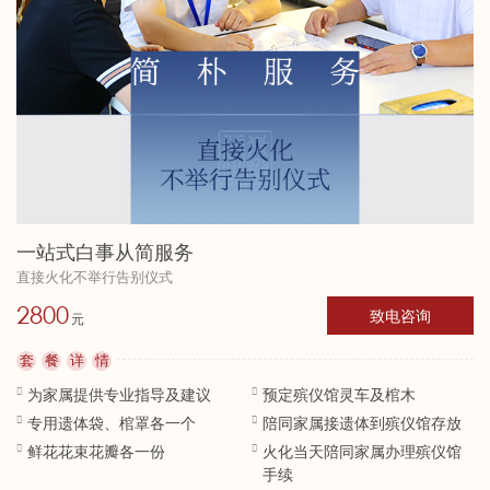
一站式白事从简服务
直接火化不举行告别仪式
2800
致电咨询
套
餐
详
情
为家属提供专业指导及建议
预定殡仪馆灵车及棺木
专用遗体袋、棺罩各一个
陪同家属接遗体到殡仪馆存放
鲜花花束花瓣各一份
火化当天陪同家属办理殡仪馆
手续