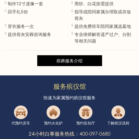
制作12寸遗像一套
黑纱、白花按需提供
回手礼5份
指导或陪同家属办理取或存放
骨灰
穿衣服务一次
提供免费班车陪同家属选墓地
提供骨灰安葬咨询服务
专业律师解答遗产过户、分割
等相关问题
殡葬服务介绍
服务殡仪馆
快速为家属预约殡仪馆服务
代预约灵车
预约火化炉
预约告别厅
了解殡仪流程
400-097-0680
24小时白事服务热线：