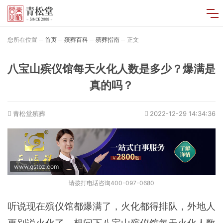
您所在位置
首页
殡葬百科
殡葬指南
正文
八宝山殡仪馆每天火化人数是多少？爆满是
真的吗？
青松堂殡葬
2022-12-29 14:34:36
www.qstbz.com
请拨打电话咨询400-097-0680
听说现在殡仪馆都爆满了，火化都得排队，外地人