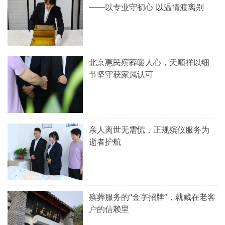
——以专业守初心 以温情渡离别
北京惠民殡葬暖人心，天顺祥以细
节坚守获家属认可
亲人离世无需慌，正规殡仪服务为
逝者护航
殡葬服务的“金字招牌”，就藏在老客
户的信赖里