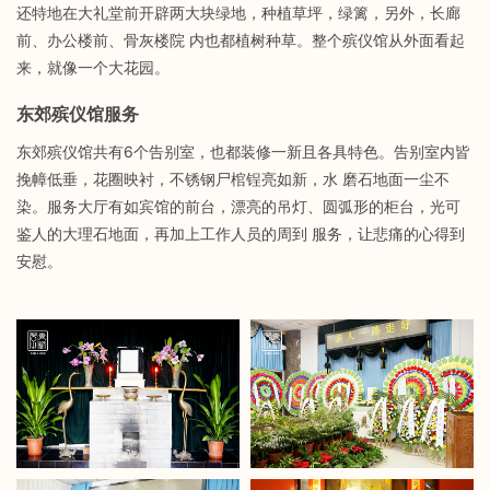
还特地在大礼堂前开辟两大块绿地，种植草坪，绿篱，另外，长廊
前、办公楼前、骨灰楼院 内也都植树种草。整个殡仪馆从外面看起
来，就像一个大花园。
东郊殡仪馆服务
东郊殡仪馆共有6个告别室，也都装修一新且各具特色。告别室内皆
挽幛低垂，花圈映衬，不锈钢尸棺锃亮如新，水 磨石地面一尘不
染。服务大厅有如宾馆的前台，漂亮的吊灯、圆弧形的柜台，光可
鉴人的大理石地面，再加上工作人员的周到 服务，让悲痛的心得到
安慰。