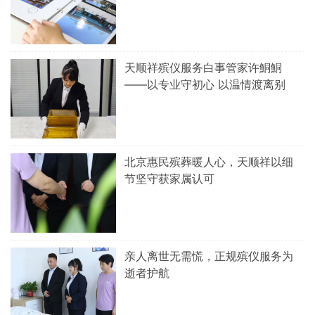
天顺祥殡仪服务白事管家许鮦鮦
——以专业守初心 以温情渡离别
北京惠民殡葬暖人心，天顺祥以细
节坚守获家属认可
亲人离世无需慌，正规殡仪服务为
逝者护航