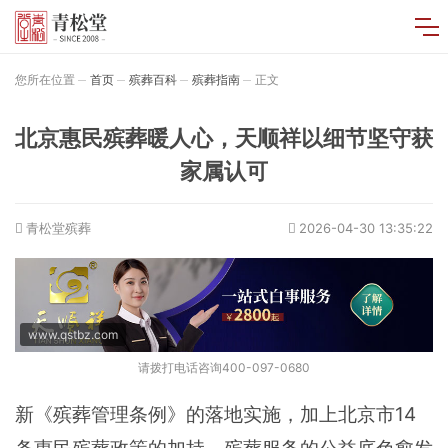
您所在位置
首页
殡葬百科
殡葬指南
正文
北京惠民殡葬暖人心，天顺祥以细节坚守获
家属认可
青松堂殡葬
2026-04-30 13:35:22
www.qstbz.com
请拨打电话咨询400-097-0680
新《殡葬管理条例》的落地实施，加上北京市14