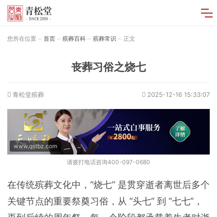
您所在位置
首页
殡葬百科
殡葬常识
正文
丧葬习俗之烧七
青松堂殡葬
2025-12-16 15:33:07
www.qstbz.com
请拨打电话咨询400-097-0680
在传统殡葬文化中，“烧七” 是贯穿逝者离世后多个
关键节点的重要祭奠习俗，从 “头七” 到 “七七”，