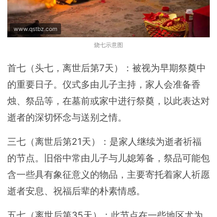
www.qstbz.com
烧七示意图
首七（头七，离世后第7天）：被视为早期祭奠中
的重要日子。仪式多由儿子主持，家人会准备香
烛、祭品等，在墓前或家中进行祭奠，以此表达对
逝者的深切怀念与送别之情。
三七（离世后第21天）：是家人继续为逝者祈福
的节点。旧俗中常由儿子与儿媳筹备，祭品可能包
含一些具有象征意义的物品，主要寄托着家人祈愿
逝者安息、祝福后辈的朴素情感。
五七（离世后第35天）：此节点在一些地区尤为