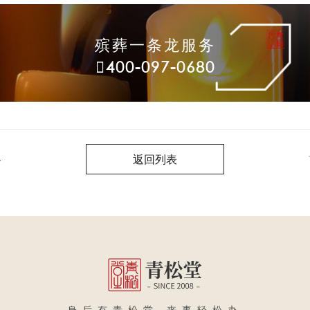
殡葬一条龙服务
400-097-0680
返回列表
务
身后有青松堂 丧事轻松办