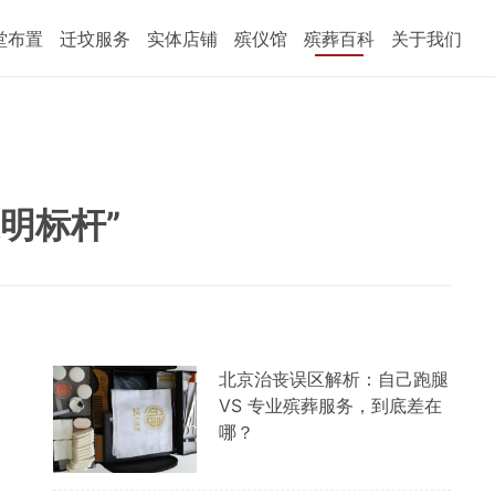
堂布置
迁坟服务
实体店铺
殡仪馆
殡葬百科
关于我们
明标杆”
北京治丧误区解析：自己跑腿
VS 专业殡葬服务，到底差在
哪？