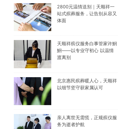
2800元温情送别｜天顺祥一
站式殡葬服务，让告别从容又
体面
天顺祥殡仪服务白事管家许鮦
鮦——以专业守初心 以温情
渡离别
北京惠民殡葬暖人心，天顺祥
以细节坚守获家属认可
亲人离世无需慌，正规殡仪服
务为逝者护航