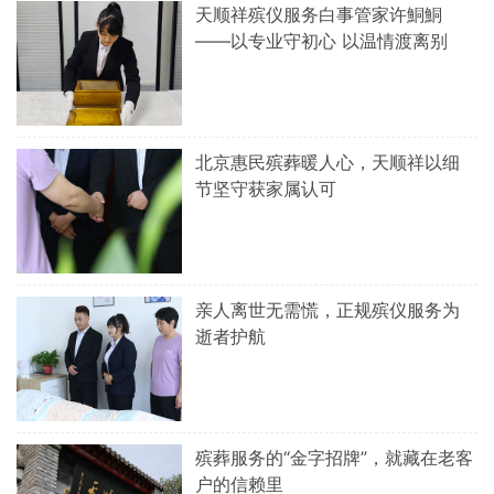
天顺祥殡仪服务白事管家许鮦鮦
——以专业守初心 以温情渡离别
北京惠民殡葬暖人心，天顺祥以细
节坚守获家属认可
亲人离世无需慌，正规殡仪服务为
逝者护航
殡葬服务的“金字招牌”，就藏在老客
户的信赖里