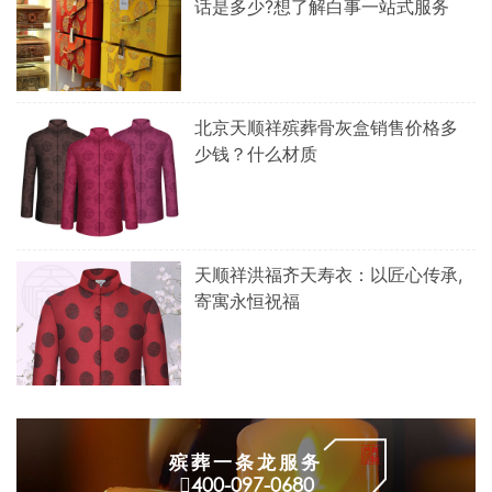
话是多少?想了解白事一站式服务
北京天顺祥殡葬骨灰盒销售价格多
少钱？什么材质
天顺祥洪福齐天寿衣：以匠心传承,
寄寓永恒祝福
殡葬一条龙服务
400-097-0680